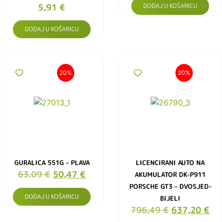
5,91
€
DODAJ U KOŠARICU
DODAJ U KOŠARICU
20%
20%
GURALICA 551G – PLAVA
LICENCIRANI AUTO NA
63,09
€
50,47
€
AKUMULATOR DK-P911
PORSCHE GT3 – DVOSJED-
DODAJ U KOŠARICU
BIJELI
796,49
€
637,20
€