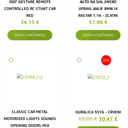
360° GESTURE REMOTE
AUTO NA DALJINSKO
CONTROLLED RC STUNT CAR
UPRAVLJANJE BMW I4
RED
RASTAR 1:14 – ZLATNI
34,13
€
57,90
€
DODAJ U KOŠARICU
DODAJ U KOŠARICU
20%
CLASSIC CAR METAL
GURALICA 551G – CRVENI
63,09
€
50,47
€
MOTORIZED LIGHTS SOUNDS
OPENING DOORS MIX