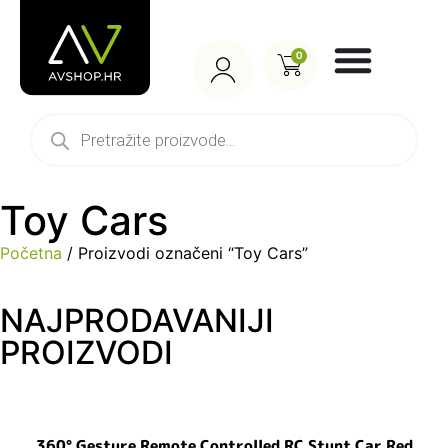
0
Toy Cars
Početna
/ Proizvodi označeni “Toy Cars”
NAJPRODAVANIJI
PROIZVODI
360° Gesture Remote Controlled RC Stunt Car Red