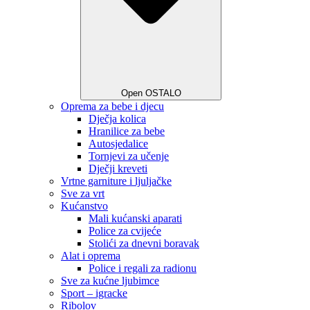
Open OSTALO
Oprema za bebe i djecu
Dječja kolica
Hranilice za bebe
Autosjedalice
Tornjevi za učenje
Dječji kreveti
Vrtne garniture i ljuljačke
Sve za vrt
Kućanstvo
Mali kućanski aparati
Police za cvijeće
Stolići za dnevni boravak
Alat i oprema
Police i regali za radionu
Sve za kućne ljubimce
Sport – igracke
Ribolov