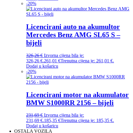
-
20
%
Licencirani auto na akumultor
Mercedes Benz AMG SL65 S –
bijeli
326,26
€
Izvorna cijena bila je:
326,26 €.
261,01
€
Trenutna cijena je: 261,01 €.
Dodaj u košaricu
-
20
%
Licencirani motor na akumulator
BMW S1000RR 2156 – bijeli
231,69
€
Izvorna cijena bila je:
231,69 €.
185,35
€
Trenutna cijena je: 185,35 €.
Dodaj u košaricu
OSTALA VOZILA