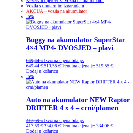
Rezervni dijelovi za vozila na akumulator
Vozila s unutarnjim izgaranjem
AKCIJA – vozila na akumulator
-
6
%
Buggy na akumulator SuperStar
4×4 MP4- DVOSJED – plavi
649,44
€
Izvorna cijena bila je:
649,44 €.
519,55
€
Trenutna cijena je: 519,55 €.
Dodaj u košaricu
-
6
%
Auto na akumulator NEW Raptor
DRIFTER 4 x 4 – crni/plamen
417,59
€
Izvorna cijena bila je:
417,59 €.
334,06
€
Trenutna cijena je: 334,06 €.
Dodaj u košaricu