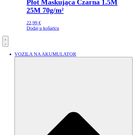
Płot Maskująca Czarna 1.5M
25M 70g/m²
22,99
€
Dodaj u košaricu
VOZILA NA AKUMULATOR