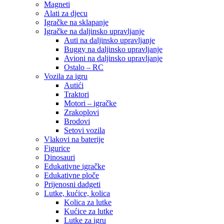
Magneti
Alati za djecu
Igračke na sklapanje
Igračke na daljinsko upravljanje
Auti na daljinsko upravljanje
Buggy na daljinsko upravljanje
Avioni na daljinsko upravljanje
Ostalo – RC
Vozila za igru
Autići
Traktori
Motori – igračke
Zrakoplovi
Brodovi
Setovi vozila
Vlakovi na baterije
Figurice
Dinosauri
Edukativne igračke
Edukativne ploče
Prijenosni dadgeti
Lutke, kućice, kolica
Kolica za lutke
Kućice za lutke
Lutke za igru