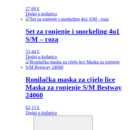
27,69
€
Dodaj u košaricu
Set za ronjenje i snorkeling 4u1
S/M – roza
53,44
€
Dodaj u košaricu
Ronilačka maska ​​za cijelo lice
Maska za ronjenje S/M Bestway
24060
62,15
€
Dodaj u košaricu