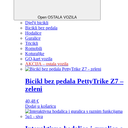
Open OSTALA VOZILA
Dječji bicikli
Bicikli bez pedala
Hodalice
Guralice
Tricikli
Romobili
Koturaljke
GO-kart vozila
AKCIJA – ostala vozila
Bicikl bez pedala PettyTrike Z7 –
zeleni
40,48
€
Dodaj u košaricu