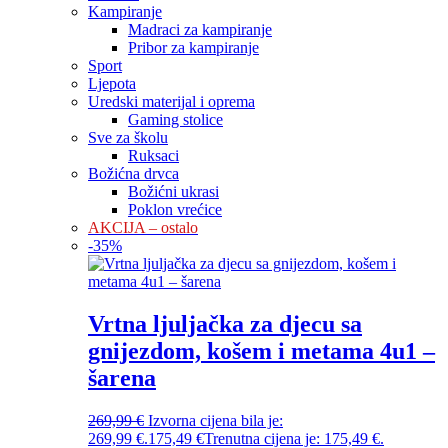
Kampiranje
Madraci za kampiranje
Pribor za kampiranje
Sport
Ljepota
Uredski materijal i oprema
Gaming stolice
Sve za školu
Ruksaci
Božićna drvca
Božićni ukrasi
Poklon vrećice
AKCIJA – ostalo
-
35
%
Vrtna ljuljačka za djecu sa
gnijezdom, košem i metama 4u1 –
šarena
269,99
€
Izvorna cijena bila je:
269,99 €.
175,49
€
Trenutna cijena je: 175,49 €.