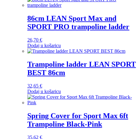
86cm LEAN Sport Max and
SPORT PRO trampoline ladder
26,70
€
Dodaj u košaricu
Trampoline ladder LEAN SPORT
BEST 86cm
32,65
€
Dodaj u košaricu
Spring Cover for Sport Max 6ft
Trampoline Black-Pink
35,62
€