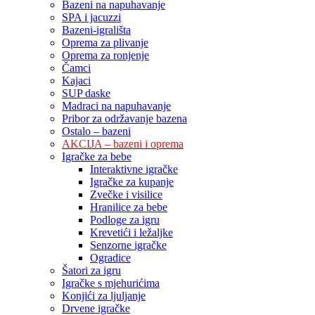
Bazeni na napuhavanje
SPA i jacuzzi
Bazeni-igrališta
Oprema za plivanje
Oprema za ronjenje
Čamci
Kajaci
SUP daske
Madraci na napuhavanje
Pribor za održavanje bazena
Ostalo – bazeni
AKCIJA – bazeni i oprema
Igračke za bebe
Interaktivne igračke
Igračke za kupanje
Zvečke i visilice
Hranilice za bebe
Podloge za igru
Krevetići i ležaljke
Senzorne igračke
Ogradice
Šatori za igru
Igračke s mjehurićima
Konjići za ljuljanje
Drvene igračke