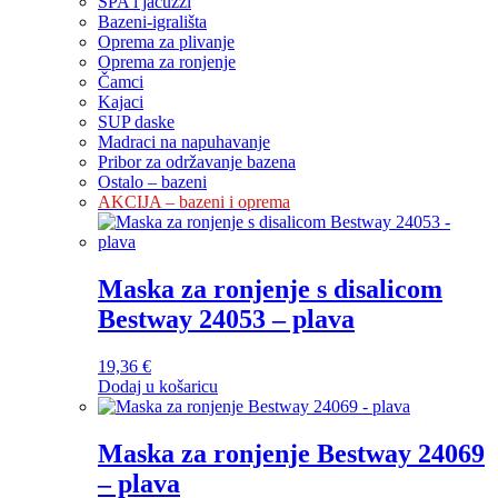
SPA i jacuzzi
Bazeni-igrališta
Oprema za plivanje
Oprema za ronjenje
Čamci
Kajaci
SUP daske
Madraci na napuhavanje
Pribor za održavanje bazena
Ostalo – bazeni
AKCIJA – bazeni i oprema
Maska za ronjenje s disalicom
Bestway 24053 – plava
19,36
€
Dodaj u košaricu
Maska za ronjenje Bestway 24069
– plava