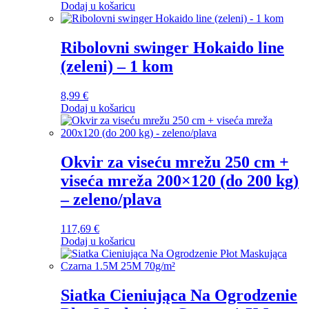
Dodaj u košaricu
Ribolovni swinger Hokaido line
(zeleni) – 1 kom
8,99
€
Dodaj u košaricu
Okvir za viseću mrežu 250 cm +
viseća mreža 200×120 (do 200 kg)
– zeleno/plava
117,69
€
Dodaj u košaricu
Siatka Cieniująca Na Ogrodzenie