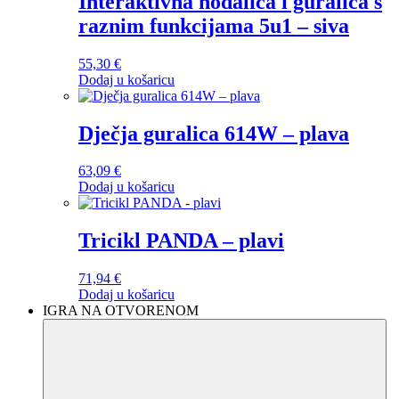
Interaktivna hodalica i guralica s
raznim funkcijama 5u1 – siva
55,30
€
Dodaj u košaricu
Dječja guralica 614W – plava
63,09
€
Dodaj u košaricu
Tricikl PANDA – plavi
71,94
€
Dodaj u košaricu
IGRA NA OTVORENOM