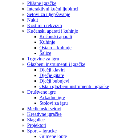
Plišane igračke
Interaktivni kućni ljubimci
Setovi za uljepšavanje
Nakit
Kostimi i rekviziti
Kućanski aparati i kuhinje
Kućanski aparati
Kuhinje
Ostalo – kuhinje
Šalice
Trgovine za igru
Glazbeni instrumenti i igračke
Dječji klaviri
Dječje gitare
Dječji bubnjevi
Ostali glazbeni instrumenti i igračke
Društvene igre
Arkadne igre
Stolovi za igru
Medicinski setovi
Kreativne igračke
Slagalice
Projektori
Sport – igracke
Gumene lopte